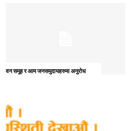
वन समूह र आम जनसमुदायहरुमा अनुरोध